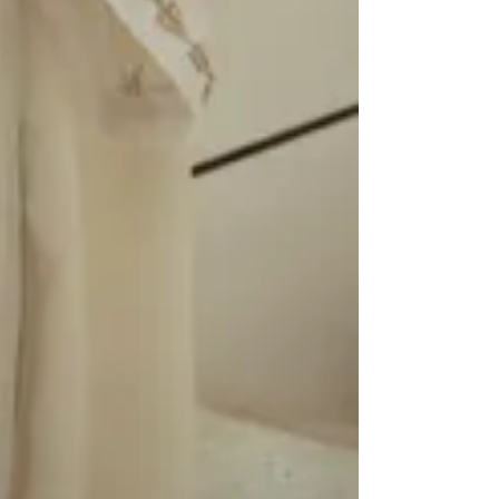
90980426
تواصل مع الفرع
احصل علي الاتجاهات
مغلق